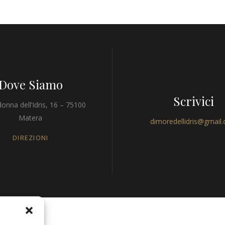
Dove Siamo
Scrivici
onna dell’Idris, 16 – 75100
Matera
dimoredellidris@gmail
DIREZIONI