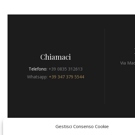
Chiamaci
Via Mad
Telefono:
+39 0835 312613
Whatsapp:
+39 347 379 5544
Gestisci Consenso Cookie
Privacy