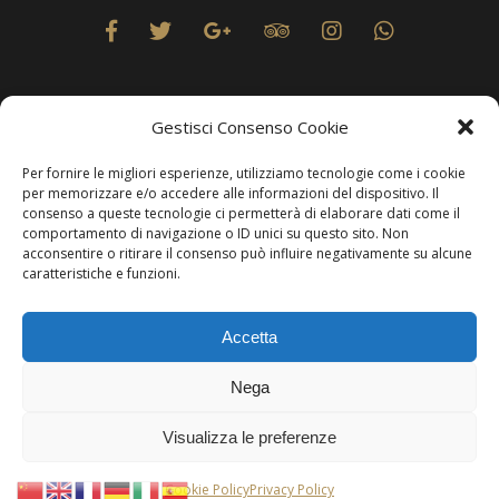
Gestisci Consenso Cookie
Per fornire le migliori esperienze, utilizziamo tecnologie come i cookie
Privacy
per memorizzare e/o accedere alle informazioni del dispositivo. Il
consenso a queste tecnologie ci permetterà di elaborare dati come il
comportamento di navigazione o ID unici su questo sito. Non
acconsentire o ritirare il consenso può influire negativamente su alcune
caratteristiche e funzioni.
Produzione Web
Resolvis Marketing & Comunicazione
. Matera
Accetta
Copyright © Hotels & Resorts Srl - Partita IVA IT01212800773.
Nega
Affittacamere - CIN: IT077014B401676001. Tutti i diritti sono
riservati.
Visualizza le preferenze
Per comunicare con questa modalità, è necessario essere utenti di
WhatsApp
. In
Cookie Policy
Privacy Policy