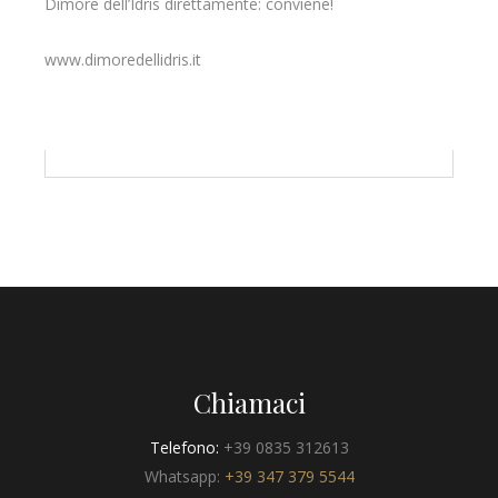
Dimore dell’Idris direttamente: conviene!
www.dimoredellidris.it
Chiamaci
Telefono:
+39 0835 312613
Whatsapp:
+39 347 379 5544