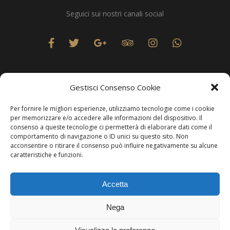
Seguici sui nostri canali social
Gestisci Consenso Cookie
Per fornire le migliori esperienze, utilizziamo tecnologie come i cookie
Privacy
per memorizzare e/o accedere alle informazioni del dispositivo. Il
consenso a queste tecnologie ci permetterà di elaborare dati come il
comportamento di navigazione o ID unici su questo sito. Non
acconsentire o ritirare il consenso può influire negativamente su alcune
caratteristiche e funzioni.
Produzione Web
Resolvis Marketing & Comunicazione
. Matera
Accetta
Copyright © Hotels & Resorts Srl - Partita IVA IT01212800773.
Nega
Affittacamere - CIN: IT077014B401676001. Tutti i diritti sono
riservati.