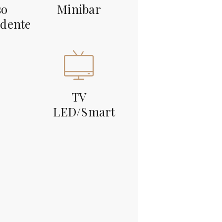
so
Minibar
ndente
TV
LED/Smart