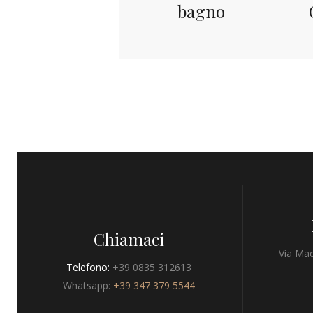
bagno
Chiamaci
Via Mad
Telefono:
+39 0835 312613
Whatsapp:
+39 347 379 5544