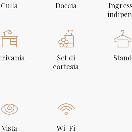
Culla
Doccia
Ingres
indipe
crivania
Set di
Stand
cortesia
Vista
Wi-Fi