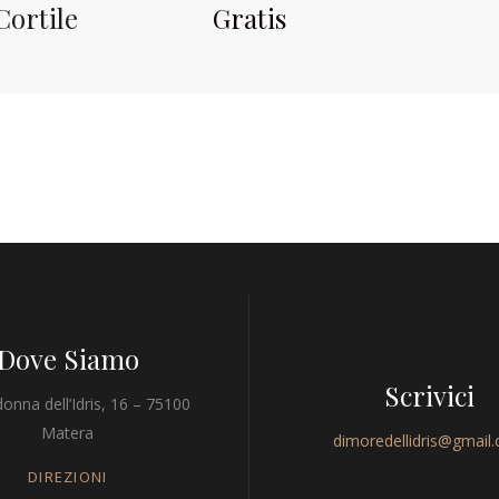
Cortile
Gratis
Dove Siamo
Scrivici
onna dell’Idris, 16 – 75100
Matera
dimoredellidris@gmail
DIREZIONI