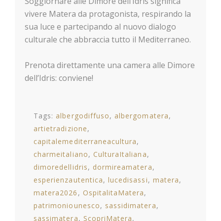
Soggiornare alle Dimore dell’Idris significa
vivere Matera da protagonista, respirando la
sua luce e partecipando al nuovo dialogo
culturale che abbraccia tutto il Mediterraneo.
Prenota direttamente una camera alle Dimore
dell’Idris: conviene!
Tags:
albergodiffuso
albergomatera
artietradizione
capitalemediterraneacultura
charmeitaliano
CulturaItaliana
dimoredellidris
dormireamatera
esperienzautentica
lucedisassi
matera
matera2026
OspitalitaMatera
patrimoniounesco
sassidimatera
sassimatera
ScopriMatera