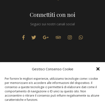
Connettiti con noi
Seguici sui nostri canali social
Gestisci Consenso Cookie
Privacy
Per fornire le migliori esperienze, utilizziamo tecnologie come i cookie
per memorizzare e/o accedere alle informazioni del dispositivo. Il
consenso a queste tecnologie ci permetterà di elaborare dati come il
Produzione Web
Resolvis Marketing & Comunicazione
. Matera
comportamento di navigazione o ID unici su questo sito. Non
acconsentire o ritirare il consenso può influire negativamente su alcune
caratteristiche e funzioni.