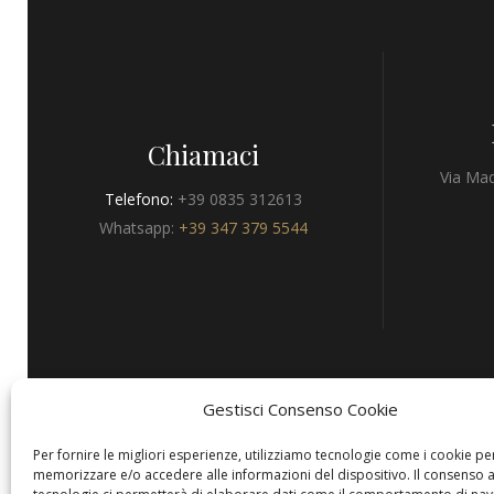
Chiamaci
Via Mad
Telefono:
+39 0835 312613
Whatsapp:
+39 347 379 5544
Gestisci Consenso Cookie
Privacy
Per fornire le migliori esperienze, utilizziamo tecnologie come i cookie pe
memorizzare e/o accedere alle informazioni del dispositivo. Il consenso 