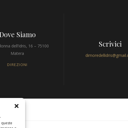
Dove Siamo
Scrivici
onna dell’Idris, 16 – 75100
Matera
dimoredellidris@gmail
DIREZIONI
r
a queste