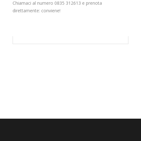
Chiamaci al numero 0835 312613 e prenota
direttamente: conviene!