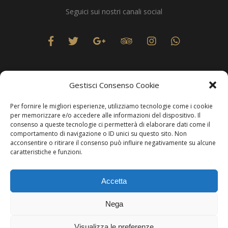
Seguici sui nostri canali social
Gestisci Consenso Cookie
Per fornire le migliori esperienze, utilizziamo tecnologie come i cookie
Privacy
per memorizzare e/o accedere alle informazioni del dispositivo. Il
consenso a queste tecnologie ci permetterà di elaborare dati come il
comportamento di navigazione o ID unici su questo sito. Non
acconsentire o ritirare il consenso può influire negativamente su alcune
caratteristiche e funzioni.
Produzione Web
Resolvis Marketing & Comunicazione
. Matera
Accetta
Copyright © Hotels & Resorts Srl - Partita IVA IT01212800773.
Nega
Affittacamere - CIN: IT077014B401676001. Tutti i diritti sono
riservati.
Visualizza le preferenze