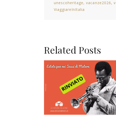
unescoheritage
vacanze2026
v
ViaggiareInItalia
Related Posts