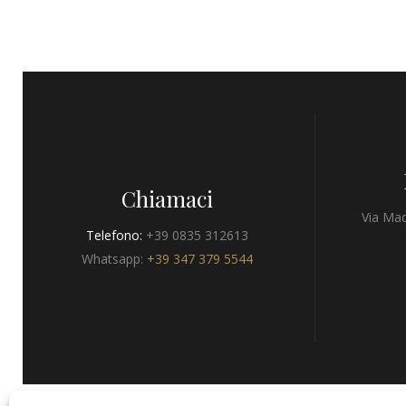
Chiamaci
Via Mad
Telefono:
+39 0835 312613
Whatsapp:
+39 347 379 5544