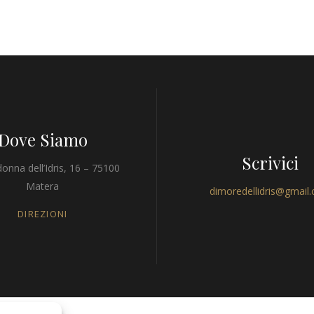
Dove Siamo
Scrivici
onna dell’Idris, 16 – 75100
Matera
dimoredellidris@gmail
DIREZIONI