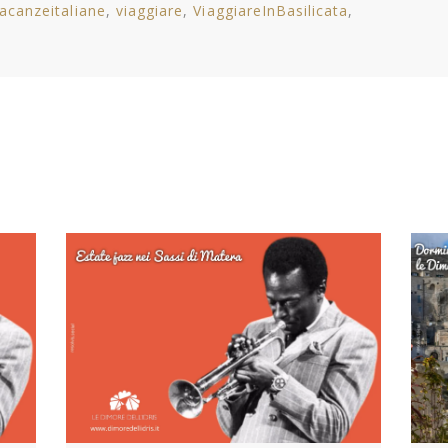
acanzeitaliane
viaggiare
ViaggiareInBasilicata