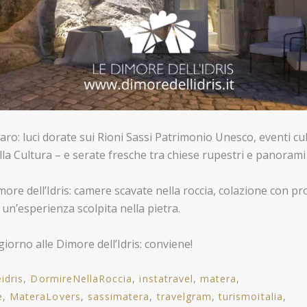
aro: luci dorate sui Rioni Sassi Patrimonio Unesco, eventi cul
lla Cultura – e serate fresche tra chiese rupestri e panoram
more dell’Idris: camere scavate nella roccia, colazione con pr
: un’esperienza scolpita nella pietra.
iorno alle Dimore dell’Idris: conviene!
idris
DormireNellaRoccia
instatravel
matera
e
MateraLovers
sassimatera
travelgram
turismoitalia