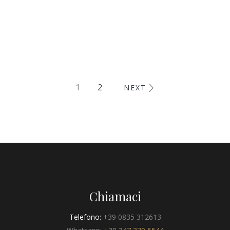
1
2
NEXT
Chiamaci
Telefono:
+39 0835 312613