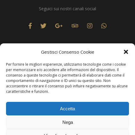
Seguici sui nostri canali social
Gestisci Consenso Cookie
Per fornire le migliori esperienze, utilizziamo tecnologie come i cookie
Privacy
per memorizzare e/o accedere alle informazioni del dispositivo. Il
consenso a queste tecnologie ci permetterà di elaborare dati come il
comportamento di navigazione o ID unici su questo sito. Non
acconsentire o ritirare il consenso può influire negativamente su alcune
caratteristiche e funzioni.
Produzione Web
Resolvis Marketing & Comunicazione
. Matera
Accetta
Copyright © Hotels & Resorts Srl - Partita IVA IT01212800773.
Nega
Affittacamere - CIN: IT077014B401676001. Tutti i diritti sono
riservati.