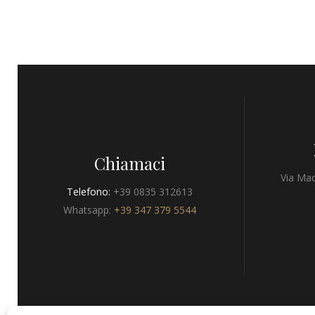
Chiamaci
Via Mad
Telefono:
+39 0835 312613
Whatsapp:
+39 347 379 5544