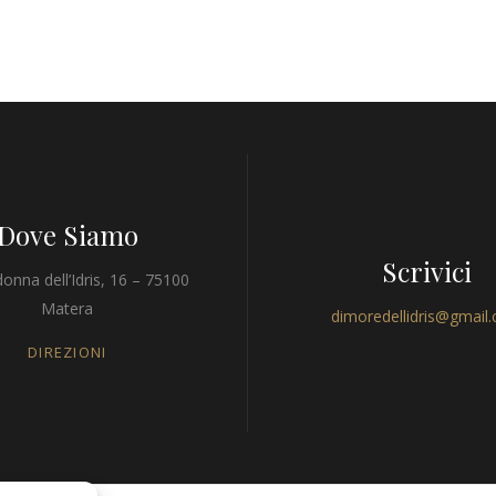
Dove Siamo
Scrivici
onna dell’Idris, 16 – 75100
Matera
dimoredellidris@gmail
DIREZIONI