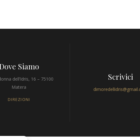
Dove Siamo
Scrivici
onna dell’Idris, 16 – 75100
Matera
dimoredellidris@gmail
DIREZIONI