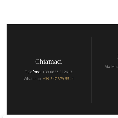
Chiamaci
Via Mad
Telefono:
+39 0835 312613
Whatsapp:
+39 347 379 5544