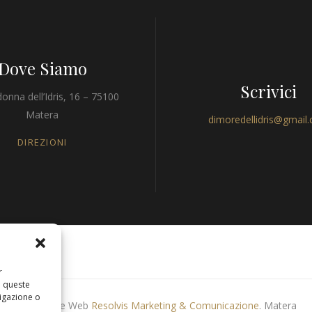
Dove Siamo
Scrivici
onna dell’Idris, 16 – 75100
Matera
dimoredellidris@gmail
DIREZIONI
r
a queste
igazione o
Produzione Web
Resolvis Marketing & Comunicazione
. Matera