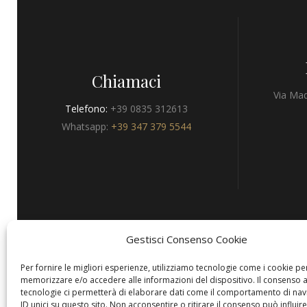
Chiamaci
Via Mad
Telefono:
+39 0835 312613
Whatsapp:
+39 347 379 5544
Gestisci Consenso Cookie
Privacy
Per fornire le migliori esperienze, utilizziamo tecnologie come i cookie pe
memorizzare e/o accedere alle informazioni del dispositivo. Il consenso 
tecnologie ci permetterà di elaborare dati come il comportamento di nav
ID unici su questo sito. Non acconsentire o ritirare il consenso può influire