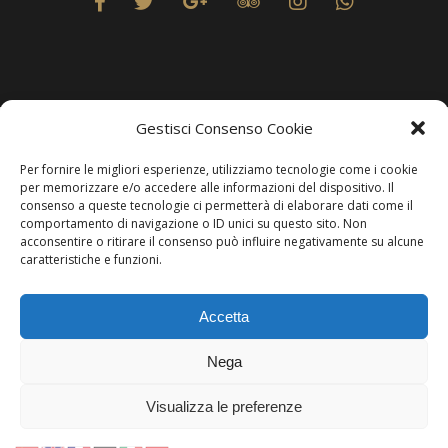
Gestisci Consenso Cookie
Privacy
Per fornire le migliori esperienze, utilizziamo tecnologie come i cookie
per memorizzare e/o accedere alle informazioni del dispositivo. Il
consenso a queste tecnologie ci permetterà di elaborare dati come il
Produzione Web
Resolvis Marketing & Comunicazione
. Matera
comportamento di navigazione o ID unici su questo sito. Non
acconsentire o ritirare il consenso può influire negativamente su alcune
caratteristiche e funzioni.
Copyright © Hotels & Resorts Srl - Partita IVA IT01212800773.
Accetta
Affittacamere - CIN: IT077014B401676001. Tutti i diritti sono
riservati.
Nega
Per comunicare con questa modalità, è necessario essere utenti di
WhatsApp
. In
Visualizza le preferenze
alternativa, puoi visitare la pagina
Contatti
.