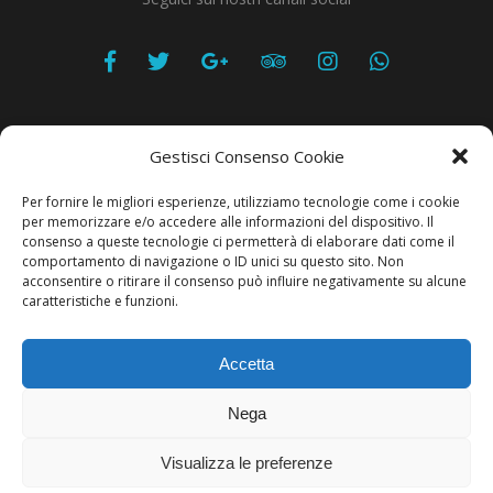
Gestisci Consenso Cookie
Per fornire le migliori esperienze, utilizziamo tecnologie come i cookie
Privacy
per memorizzare e/o accedere alle informazioni del dispositivo. Il
consenso a queste tecnologie ci permetterà di elaborare dati come il
comportamento di navigazione o ID unici su questo sito. Non
acconsentire o ritirare il consenso può influire negativamente su alcune
caratteristiche e funzioni.
Produzione Web
Resolvis Marketing & Comunicazione
. Matera
Accetta
Copyright © Hotels & Resorts Srl - Partita IVA IT01212800773.
Nega
Affittacamere - CIN: IT077014B401676001. Tutti i diritti sono
riservati.
Visualizza le preferenze