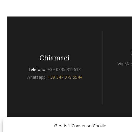
Chiamaci
Via Mad
Telefono:
+39 0835 312613
Whatsapp:
+39 347 379 5544
Gestisci Consenso Cookie
Privacy