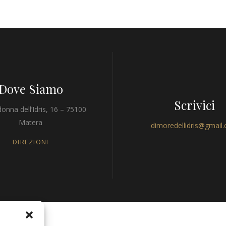
Dove Siamo
Scrivici
onna dell’Idris, 16 – 75100
Matera
dimoredellidris@gmail
DIREZIONI