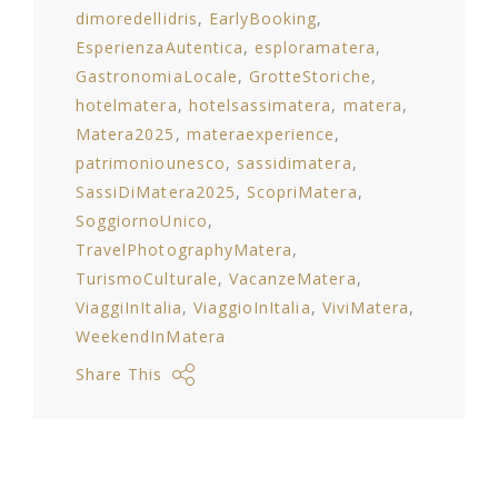
dimoredellidris
EarlyBooking
EsperienzaAutentica
esploramatera
GastronomiaLocale
GrotteStoriche
hotelmatera
hotelsassimatera
matera
Matera2025
materaexperience
patrimoniounesco
sassidimatera
SassiDiMatera2025
ScopriMatera
SoggiornoUnico
TravelPhotographyMatera
TurismoCulturale
VacanzeMatera
ViaggiInItalia
ViaggioInItalia
ViviMatera
WeekendInMatera
Share This