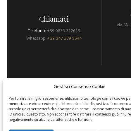
Chiamaci
Via Mad
Telefono:
+39 0835 312613
Whatsapp:
+39 347 379 5544
Gestisci Consenso Cookie
Privacy
Per fornire le migliori esperienze, utilizziamo tecnologie come i cookie pe
memorizzare e/o accedere alle informazioni del dispositivo. Il consenso 
tecnologie ci permetterà di elaborare dati come il comportamento di nav
ID unici su questo sito. Non acconsentire o ritirare il consenso può influire
negativamente su alcune caratteristiche e funzioni.