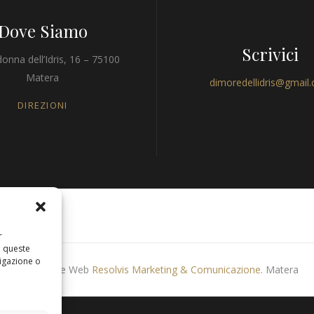
Dove Siamo
Scrivici
onna dell’Idris, 16 – 75100
Matera
dimoredellidris@gmail
DIREZIONI
r
a queste
igazione o
Produzione Web
Resolvis Marketing & Comunicazione
. Matera