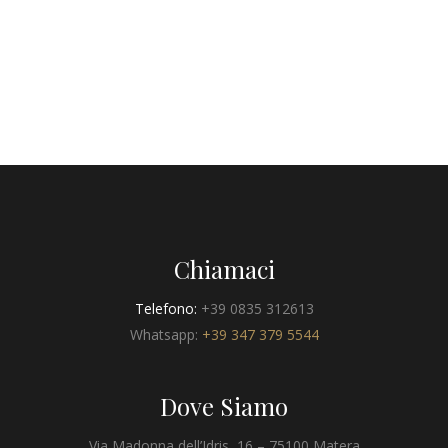
Chiamaci
Telefono:
+39 0835 312613
Whatsapp:
+39 347 379 5544
Dove Siamo
Via Madonna dell’Idris, 16 – 75100 Matera