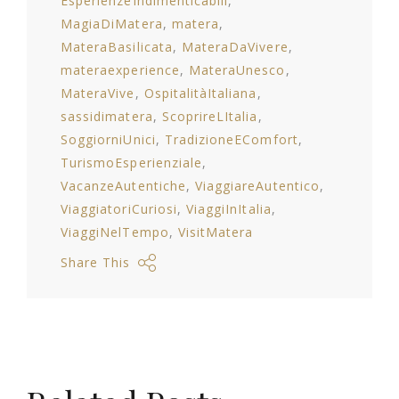
EsperienzeIndimenticabili
MagiaDiMatera
matera
MateraBasilicata
MateraDaVivere
materaexperience
MateraUnesco
MateraVive
OspitalitàItaliana
sassidimatera
ScoprireLItalia
SoggiorniUnici
TradizioneEComfort
TurismoEsperienziale
VacanzeAutentiche
ViaggiareAutentico
ViaggiatoriCuriosi
ViaggiInItalia
ViaggiNelTempo
VisitMatera
Share This