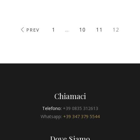
1
…
10
11
12
PREV
Chiamaci
Telefono:
+39 0835 312613
Whatsapp:
+39 347 379 5544
Dove Siamo